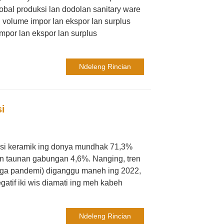
obal produksi lan dodolan sanitary ware
 volume impor lan ekspor lan surplus
mpor lan ekspor lan surplus
Ndeleng Rincian
si
tasi keramik ing donya mundhak 71,3%
han taunan gabungan 4,6%. Nanging, tren
arga pandemi) diganggu maneh ing 2022,
atif iki wis diamati ing meh kabeh
Ndeleng Rincian