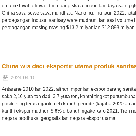
umume luwih dhuwur tinimbang skala impor, lan daya saing gl
China saya suwe saya mundhak. Nanging, ing taun 2022, total
perdagangan industri sanitary ware mudhun, lan total volume i
perdagangan masing-masing $13.2 milyar lan $12.898 milyar.
China wis dadi eksportir utama produk sanita
2024-04-16
Antarane 2010 lan 2022, aliran impor lan ekspor barang sani
saka 2,16 yuta ton dadi 3,7 yuta ton, kanthi tingkat pertumbu
positif sing terus nganti meh kabeh periode (kajaba 2020 am
kanthi ekspor mudhun 5,6% dibandhingake karo 2021. Tren neg
negara prodhuksi geografis lan negara ekspor utama.