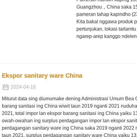
Guangzhou，China saka 15 Ap
pameran tahap kapindho (23 
Kita bakal nggawa produk 
pertunjukan. lokasi tartamtu 
ngarep-arep kanggo ndele
Ekspor sanitary ware China
2024-04-16
Miturut data sing diumumake dening Administrasi Umum Bea Cu
barang sanitasi ing China wiwit taun 2019 nganti 2021 nuduh
2021, total impor lan ekspor barang sanitasi ing China yaiku 1
owah-owahan ing surplus perdagangan impor lan ekspor sanita
perdagangan sanitary ware ing China saka 2019 nganti 2022 
taun 2021, surplus perdagangan sanitary ware China yaiku 13,