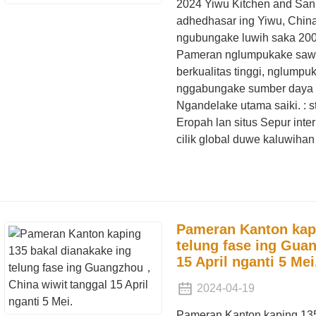
2024 Yiwu Kitchen and San
adhedhasar ing Yiwu, China
ngubungake luwih saka 200
Pameran nglumpukake sawe
berkualitas tinggi, nglumpu
nggabungake sumber daya s
Ngandelake utama saiki. : s
Eropah lan situs Sepur inte
cilik global duwe kaluwihan
Pameran Kanton kapi
telung fase ing Gua
15 April nganti 5 Mei
2024-04-19
Pameran Kanton kaping 135 