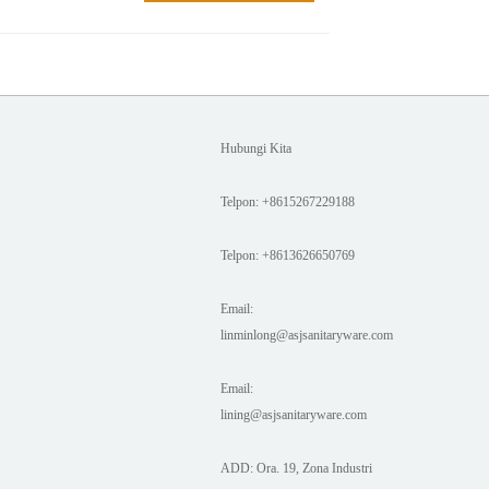
Hubungi Kita
Telpon: +8615267229188
Telpon: +8613626650769
Email:
linminlong@asjsanitaryware.com
Email:
lining@asjsanitaryware.com
ADD: Ora. 19, Zona Industri