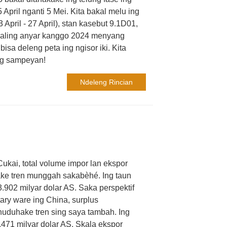
ril nganti 5 Mei. Kita bakal melu ing
April - 27 April), stan kasebut 9.1D01,
paling anyar kanggo 2024 menyang
bisa deleng peta ing ngisor iki. Kita
ng sampeyan!
Ndeleng Rincian
kai, total volume impor lan ekspor
ake tren munggah sakabèhé. Ing taun
3.902 milyar dolar AS. Saka perspektif
ry ware ing China, surplus
nuduhake tren sing saya tambah. Ing
471 milyar dolar AS. Skala ekspor