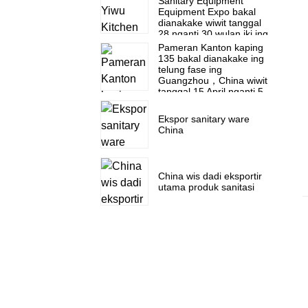
Sanitary Equipment
Equipment Expo bakal
dianakake wiwit tanggal
28 nganti 30 wulan iki ing
Pusat Ekspo Internasional
Pameran Kanton kaping
Yiwu
135 bakal dianakake ing
telung fase ing
Guangzhou，China wiwit
tanggal 15 April nganti 5
Mei.
Ekspor sanitary ware
China
China wis dadi eksportir
utama produk sanitasi