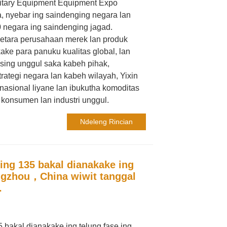
itary Equipment Equipment Expo
, nyebar ing saindenging negara lan
 negara ing saindenging jagad.
tara perusahaan merek lan produk
kake para panuku kualitas global, lan
ing unggul saka kabeh pihak,
trategi negara lan kabeh wilayah, Yixin
rnasional liyane lan ibukutha komoditas
 konsumen lan industri unggul.
Ndeleng Rincian
ng 135 bakal dianakake ing
ngzhou，China wiwit tanggal
.
bakal dianakake ing telung fase ing