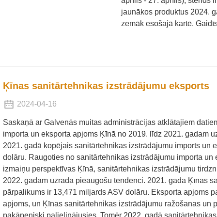
aprīlis - 27. aprīlis), stends
jaunākos produktus 2024. ga
zemāk esošajā kartē. Gaidī
Ķīnas sanitārtehnikas izstrādājumu eksports
2024-04-16
Saskaņā ar Galvenās muitas administrācijas atklātajiem datie
importa un eksporta apjoms Ķīnā no 2019. līdz 2021. gadam u
2021. gadā kopējais sanitārtehnikas izstrādājumu imports un e
dolāru. Raugoties no sanitārtehnikas izstrādājumu importa un 
izmaiņu perspektīvas Ķīnā, sanitārtehnikas izstrādājumu tirdz
2022. gadam uzrāda pieaugošu tendenci. 2021. gadā Ķīnas san
pārpalikums ir 13,471 miljards ASV dolāru. Eksporta apjoms par
apjoms, un Ķīnas sanitārtehnikas izstrādājumu ražošanas un 
pakāpeniski palielinājusies. Tomēr 2022. gadā sanitārtehnika