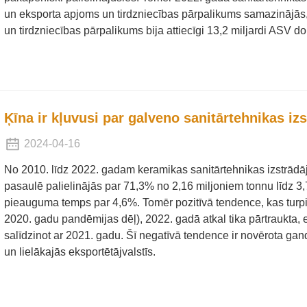
un eksporta apjoms un tirdzniecības pārpalikums samazinājās
un tirdzniecības pārpalikums bija attiecīgi 13,2 miljardi ASV d
Ķīna ir kļuvusi par galveno sanitārtehnikas i
2024-04-16
No 2010. līdz 2022. gadam keramikas sanitārtehnikas izstrād
pasaulē palielinājās par 71,3% no 2,16 miljoniem tonnu līdz 3,7
pieauguma temps par 4,6%. Tomēr pozitīvā tendence, kas turpi
2020. gadu pandēmijas dēļ), 2022. gadā atkal tika pārtraukta,
salīdzinot ar 2021. gadu. Šī negatīvā tendence ir novērota gand
un lielākajās eksportētājvalstīs.