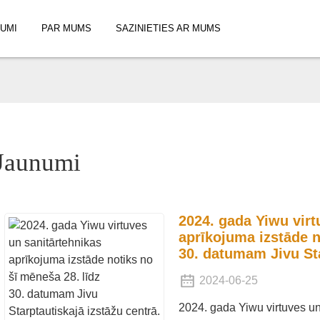
UMI
PAR MUMS
SAZINIETIES AR MUMS
Jaunumi
2024. gada Yiwu virt
aprīkojuma izstāde n
30. datumam Jivu Sta
2024-06-25
2024. gada Yiwu virtuves un