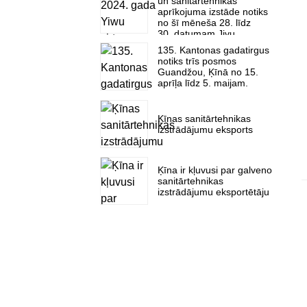
un sanitārtehnikas
aprīkojuma izstāde notiks
no šī mēneša 28. līdz
30. datumam Jivu
Starptautiskajā izstāžu
135. Kantonas gadatirgus
centrā.
notiks trīs posmos
Guandžou, Ķīnā no 15.
aprīļa līdz 5. maijam.
Ķīnas sanitārtehnikas
izstrādājumu eksports
Ķīna ir kļuvusi par galveno
sanitārtehnikas
izstrādājumu eksportētāju