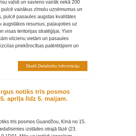
visu valsti un savieno vairāk nekā 200
de pulcē vairākus zīmolu uzņēmumus un
s, pulcē pasaules augstas kvalitātes
u augstākos resursus, paļaujoties uz
 visas teritorijas stratēģijai, Yixin
kām vilcienu vietām un pasaules
izcilas priekšrocības patērētājiem un
Skatīt Detalizētu Informāciju
irgus notiks trīs posmos
. aprīļa līdz 5. maijam.
otiks trīs posmos Guandžou, Ķīnā no 15.
edalīsimies izstādes otrajā fāzē (23.