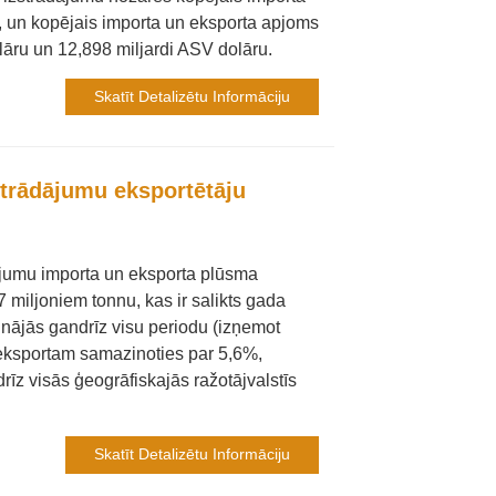
, un kopējais importa un eksporta apjoms
olāru un 12,898 miljardi ASV dolāru.
Skatīt Detalizētu Informāciju
zstrādājumu eksportētāju
ājumu importa un eksporta plūsma
 miljoniem tonnu, kas ir salikts gada
nājās gandrīz visu periodu (izņemot
 eksportam samazinoties par 5,6%,
rīz visās ģeogrāfiskajās ražotājvalstīs
Skatīt Detalizētu Informāciju