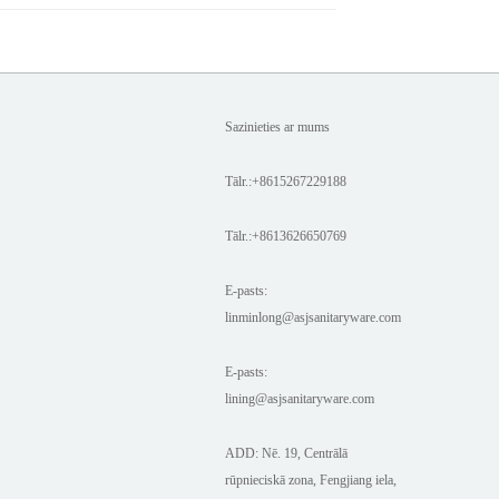
Sazinieties ar mums
Tālr.:+8615267229188
Tālr.:+8613626650769
E-pasts:
linminlong@asjsanitaryware.com
E-pasts:
lining@asjsanitaryware.com
ADD: Nē. 19, Centrālā
rūpnieciskā zona, Fengjiang iela,