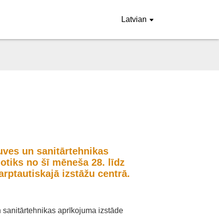
Latvian
uves un sanitārtehnikas
otiks no šī mēneša 28. līdz
rptautiskajā izstāžu centrā.
 sanitārtehnikas aprīkojuma izstāde