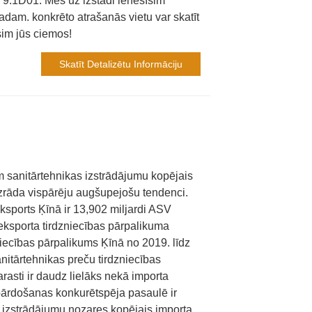
 ir 9.1D01. Mēs uz izstādi ienesīsim
dam. konkrēto atrašanās vietu var skatīt
sim jūs ciemos!
Skatīt Detalizētu Informāciju
m sanitārtehnikas izstrādājumu kopējais
zrāda vispārēju augšupejošu tendenci.
ksports Ķīnā ir 13,902 miljardi ASV
eksporta tirdzniecības pārpalikuma
niecības pārpalikums Ķīnā no 2019. līdz
itārtehnikas preču tirdzniecības
asti ir daudz lielāks nekā importa
pārdošanas konkurētspēja pasaulē ir
s izstrādājumu nozares kopējais importa