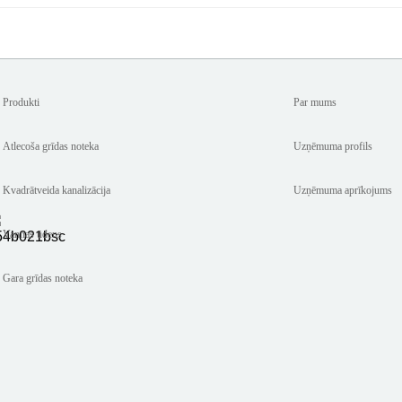
Produkti
Par mums
Atlecoša grīdas noteka
Uzņēmuma profils
Kvadrātveida kanalizācija
Uzņēmuma aprīkojums
Vannas ūdens
Gara grīdas noteka