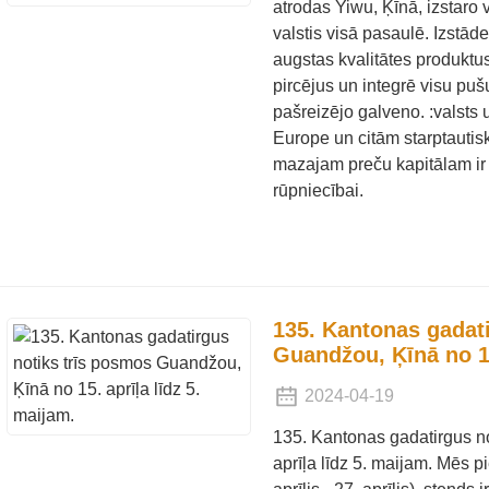
atrodas Yiwu, Ķīnā, izstaro 
valstis visā pasaulē. Izstā
augstas kvalitātes produktu
pircējus un integrē visu puš
pašreizējo galveno. :valsts un
Europe un citām starptautis
mazajam preču kapitālam ir 
rūpniecībai.
135. Kantonas gadat
Guandžou, Ķīnā no 15
2024-04-19
135. Kantonas gadatirgus n
aprīļa līdz 5. maijam. Mēs pi