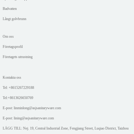
Badvatten
Långt golvbrunn
Om oss
Företagsprofil
Företagets utrustning
Kontakta oss
Tel: +8615267229188
Tel:+8613626650769
E-post: linminlong@asjsanitaryware.com
E-post: lining@asjsanitaryware.com
LÄGG TILL: Nej. 19, Central Industrial Zone, Fengjiang Street, Luqiao District, Taizhou