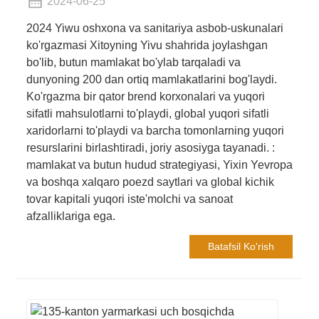
2024-06-25
2024 Yiwu oshxona va sanitariya asbob-uskunalari
ko'rgazmasi Xitoyning Yivu shahrida joylashgan
bo'lib, butun mamlakat bo'ylab tarqaladi va
dunyoning 200 dan ortiq mamlakatlarini bog'laydi.
Ko'rgazma bir qator brend korxonalari va yuqori
sifatli mahsulotlarni to'playdi, global yuqori sifatli
xaridorlarni to'playdi va barcha tomonlarning yuqori
resurslarini birlashtiradi, joriy asosiyga tayanadi. :
mamlakat va butun hudud strategiyasi, Yixin Yevropa
va boshqa xalqaro poezd saytlari va global kichik
tovar kapitali yuqori iste'molchi va sanoat
afzalliklariga ega.
Batafsil Ko'rish