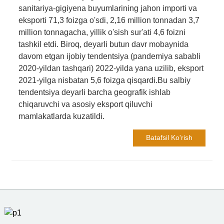
sanitariya-gigiyena buyumlarining jahon importi va
eksporti 71,3 foizga o'sdi, 2,16 million tonnadan 3,7
million tonnagacha, yillik o'sish sur'ati 4,6 foizni
tashkil etdi. Biroq, deyarli butun davr mobaynida
davom etgan ijobiy tendentsiya (pandemiya sababli
2020-yildan tashqari) 2022-yilda yana uzilib, eksport
2021-yilga nisbatan 5,6 foizga qisqardi.Bu salbiy
tendentsiya deyarli barcha geografik ishlab
chiqaruvchi va asosiy eksport qiluvchi
mamlakatlarda kuzatildi.
Batafsil Ko'rish