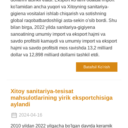
ko'lamidan ancha yuqori va Xitoyning sanitariya-
gigiena vositalari ishlab chiqarish va sotishning
global raqobatbardoshligi asta-sekin o'sib bordi. Shu
bilan birga, 2022 yilda sanitariya-gigiyena
sanoatining umumiy import va eksport hajmi va
savdo profitsiti kamaydi va umumiy import va eksport
hajmi va savdo profitsiti mos ravishda 13,2 milliard
dollar va 12,898 milliard dollarni tashkil etdi.
Batafsil Ko'rish
Xitoy sanitariya-tesisat
mahsulotlarining yirik eksportchisiga
aylandi
2024-04-16
2010 yildan 2022 yilgacha bo'lgan davrda keramik