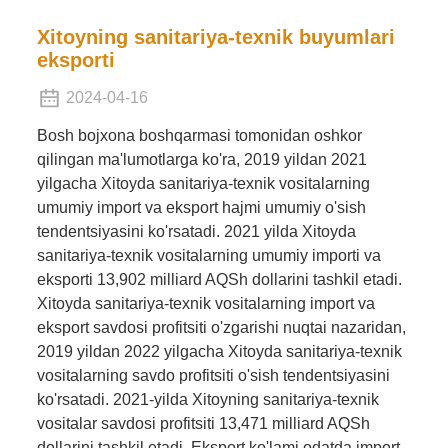
Xitoyning sanitariya-texnik buyumlari
eksporti
2024-04-16
Bosh bojxona boshqarmasi tomonidan oshkor
qilingan ma'lumotlarga ko'ra, 2019 yildan 2021
yilgacha Xitoyda sanitariya-texnik vositalarning
umumiy import va eksport hajmi umumiy o'sish
tendentsiyasini ko'rsatadi. 2021 yilda Xitoyda
sanitariya-texnik vositalarning umumiy importi va
eksporti 13,902 milliard AQSh dollarini tashkil etadi.
Xitoyda sanitariya-texnik vositalarning import va
eksport savdosi profitsiti o'zgarishi nuqtai nazaridan,
2019 yildan 2022 yilgacha Xitoyda sanitariya-texnik
vositalarning savdo profitsiti o'sish tendentsiyasini
ko'rsatadi. 2021-yilda Xitoyning sanitariya-texnik
vositalar savdosi profitsiti 13,471 milliard AQSh
dollarini tashkil etadi. Eksport ko'lami odatda import