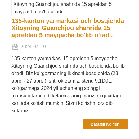
135-kanton yarmarkasi uch bosqichda
Xitoyning Guanchjou shahrida 15
apreldan 5 maygacha bo'lib o'tadi.
2024-04-19
135-kanton yarmarkasi 15 apreldan 5 maygacha
Xitoyning Guanchjou shahrida uch bosqichda bo'lib
o'tadi. Biz ko'rgazmaning ikkinchi bosqichida (23
aprel - 27 aprel) ishtirok etamiz, stend 9.1D01,
ko'rgazmaga 2024 yil uchun eng so'nggi
mahsulotlarni olib kelamiz. aniq manzilni quyidagi
xaritada ko'rish mumkin. Sizni ko'rishni orziqib
kutamiz!
Batafsil Ko'rish