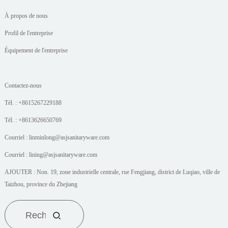
À propos de nous
Profil de l'entreprise
Équipement de l'entreprise
Contactez-nous
Tél. : +8615267229188
Tél. : +8613626650769
Courriel : linminlong@asjsanitaryware.com
Courriel : lining@asjsanitaryware.com
AJOUTER : Non. 19, zone industrielle centrale, rue Fengjiang, district de Luqiao, ville de
Taizhou, province du Zhejiang