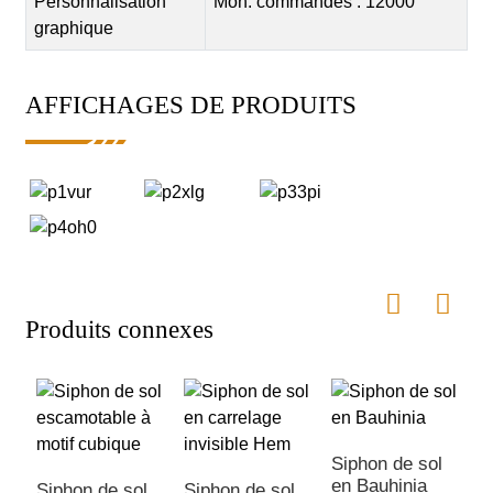
Personnalisation
Mon. commandes : 12000
graphique
AFFICHAGES DE PRODUITS
Produits connexes
Siphon de sol
S
en Bauhinia
e
Siphon de sol
Siphon de sol