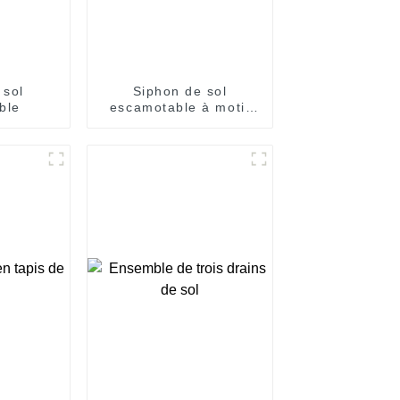
 sol
Siphon de sol
ble
escamotable à motif
cubique