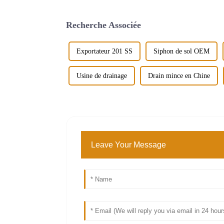
Recherche Associée
Exportateur 201 SS
Siphon de sol OEM
Usine de drainage
Drain mince en Chine
Leave Your Message