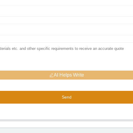
AI Helps Write
Send