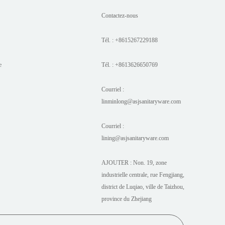
Contactez-nous
Tél. : +8615267229188
e
Tél. : +8613626650769
Courriel :
linminlong@asjsanitaryware.com
Courriel :
lining@asjsanitaryware.com
AJOUTER : Non. 19, zone
industrielle centrale, rue Fengjiang,
district de Luqiao, ville de Taizhou,
province du Zhejiang