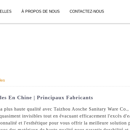
ELLES
À PROPOS DE NOUS
CONTACTEZ-NOUS
les
les En Chine | Principaux Fabricants
 la plus haute qualité avec Taizhou Aosche Sanitary Ware Co.,
t quasiment invisibles tout en évacuant efficacement l'excès d'
ionnalité et l'esthétique pour vous offrir la meilleure solution
vec des matériaux de haute qualité pour garantir durabilité et