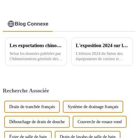
Blog Connexe
Les exportations chinoises d'appareils sanitaires
L'exposition 2024 sur les équipements de cuisine et sanitaires de Yiwu se tiendra du 28 au 30 de ce mois au centre d'exposition international de Yiwu.
Selon les données publiées par
L'édition 2024 du Salon des
l'Administration générale des
équipements de cuisine et
douanes, le volume total des
sanitaires de Yiwu se tiendra à
importations et des
Yiwu, en Chine, et rayonnera
exportations d'appareils
dans tout le pays, reliant plus
sanitaires en Chine entre 2019
de 200 pays à travers le monde.
et 2021 affiche une tendance
Le salon réunira de nombreuses
Recherche Associée
générale à la hausse. En 2021,...
marques…
Drain de tranchée français
Système de drainage français
Débouchage de drain de douche
Couvercle de rosace rond
Évier de salle de bain
Drain de lavabo de salle de bain