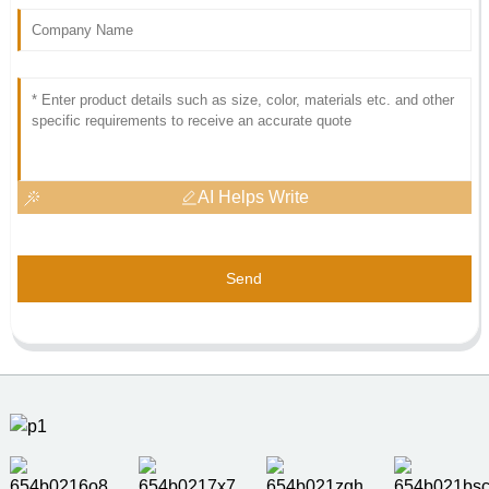
AI Helps Write
Send