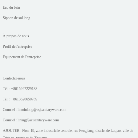
Eau du bain
Siphon de sol long
À propos de nous
Profil de l'entreprise
Équipement de l'entreprise
Contactez-nous
Tél. : +8615267229188
Tél. : +8613626650769
Courriel : linminlong@asjsanitaryware.com
Courriel : lining@asjsanitaryware.com
AJOUTER : Non. 19, zone industrielle centrale, rue Fengjiang, district de Luqiao, ville de