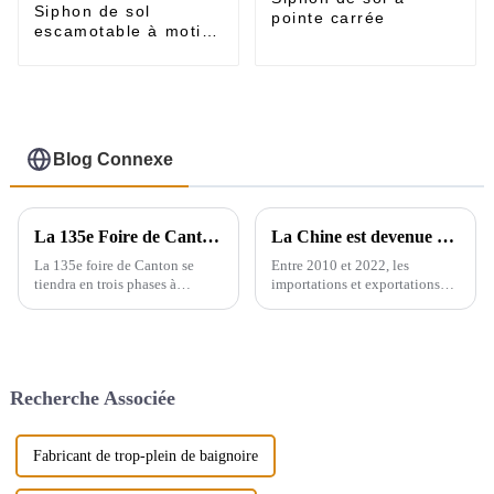
Siphon de sol
pointe carrée
escamotable à motif
cubique
Blog Connexe
La 135e Foire de Canton se déroulera en trois phases à Guangzhou, en Chine, du 15 avril au 5 mai.
La Chine est devenue un exportateur majeur de produits sanitaires
La 135e foire de Canton se
Entre 2010 et 2022, les
tiendra en trois phases à
importations et exportations
Guangzhou, en Chine, du 15
mondiales d'appareils sanitaires
avril au 5 mai. Nous
en céramique ont augmenté de
participerons à la deuxième
71,3 %, passant de 2,16
phase de l'exposition (du 23 au
millions de tonnes à 3,7
27 avril), le stand est le 9.1D01,
millions de tonnes, soit un taux
Recherche Associée
nous...
de croissance annuel composé
de 4,6 %. Cependant, ...
Fabricant de trop-plein de baignoire