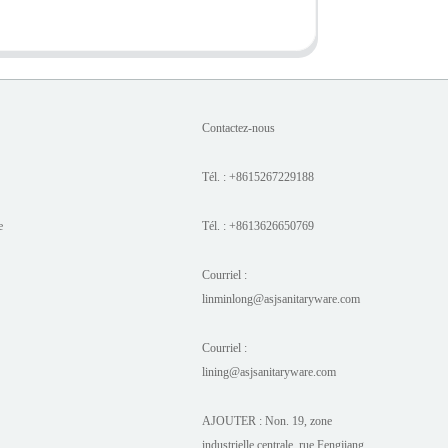
Contactez-nous
Tél. : +8615267229188
e
Tél. : +8613626650769
Courriel :
linminlong@asjsanitaryware.com
Courriel :
lining@asjsanitaryware.com
AJOUTER : Non. 19, zone
industrielle centrale, rue Fengjiang,