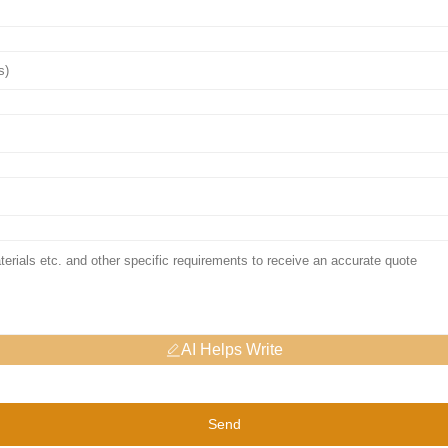
AI Helps Write
Send