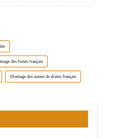
nuel composé de 4,6 %. Cependant, ...
ble
ainage des fossés français
Drainage des usines de drains français