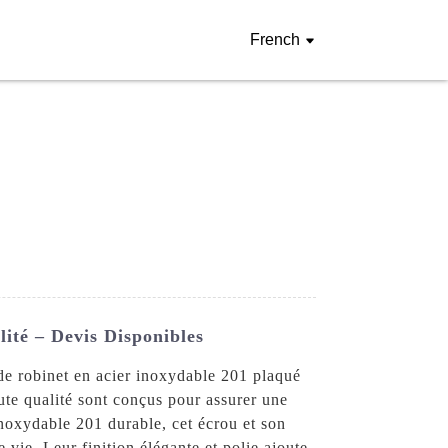
French
ité – Devis Disponibles
 de robinet en acier inoxydable 201 plaqué
te qualité sont conçus pour assurer une
 inoxydable 201 durable, cet écrou et son
 vie. Leur finition élégante et polie ajoute