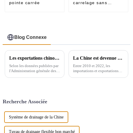
pointe carrée
carrelage sans
rebord
Blog Connexe
Les exportations chinoises d'appareils sanitaires
La Chine est devenue un exportateur majeur de produits sanitaires
Selon les données publiées par
Entre 2010 et 2022, les
l'Administration générale des
importations et exportations
douanes, le volume total des
mondiales d'appareils sanitaires
importations et des
en céramique ont augmenté de
exportations d'appareils
71,3 %, passant de 2,16
sanitaires en Chine entre 2019
millions de tonnes à 3,7
et 2021 affiche une tendance
millions de tonnes, soit un taux
Recherche Associée
générale à la hausse. En 2021,...
de croissance annuel composé
de 4,6 %. Cependant, ...
Système de drainage de la Chine
Tuyau de drainage flexible bon marché