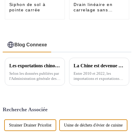
Siphon de sol à
Drain linéaire en
pointe carrée
carrelage sans
rebord
Blog Connexe
Les exportations chinoises d'appareils sanitaires
La Chine est devenue un exportateur majeur de produits sanitaires
Selon les données publiées par
Entre 2010 et 2022, les
l'Administration générale des
importations et exportations
douanes, le volume total des
mondiales d'appareils sanitaires
importations et des
en céramique ont augmenté de
exportations d'appareils
71,3 %, passant de 2,16
sanitaires en Chine entre 2019
millions de tonnes à 3,7
et 2021 affiche une tendance
millions de tonnes, soit un taux
Recherche Associée
générale à la hausse. En 2021,...
de croissance annuel composé
de 4,6 %. Cependant, ...
Strainer Drainer Pricelist
Usine de déchets d'évier de cuisine