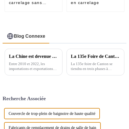
carrelage sans
en carrelage
rebord
Blog Connexe
La Chine est devenue un exportateur majeur de produits sanitaires
La 135e Foire de Canton se déroulera en trois phases à Guangzhou, en Chine, du 15 avril au 5 mai.
Entre 2010 et 2022, les
La 135e foire de Canton se
importations et exportations
tiendra en trois phases à
mondiales d'appareils sanitaires
Guangzhou, en Chine, du 15
en céramique ont augmenté de
avril au 5 mai. Nous
71,3 %, passant de 2,16
participerons à la deuxième
millions de tonnes à 3,7
phase de l'exposition (du 23 au
millions de tonnes, soit un taux
27 avril), le stand est le 9.1D01,
Recherche Associée
de croissance annuel composé
nous...
de 4,6 %. Cependant, ...
Couvercle de trop-plein de baignoire de haute qualité
Fabricants de remplacement de drains de salle de bain