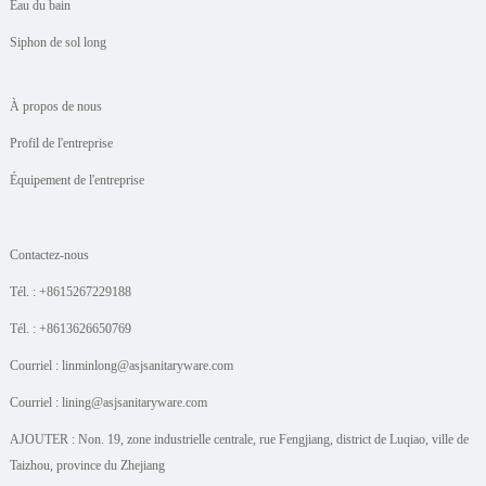
Eau du bain
Siphon de sol long
À propos de nous
Profil de l'entreprise
Équipement de l'entreprise
Contactez-nous
Tél. : +8615267229188
Tél. : +8613626650769
Courriel : linminlong@asjsanitaryware.com
Courriel : lining@asjsanitaryware.com
AJOUTER : Non. 19, zone industrielle centrale, rue Fengjiang, district de Luqiao, ville de
Taizhou, province du Zhejiang