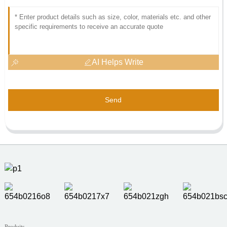
AI Helps Write
Send