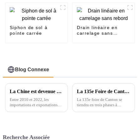
Siphon de sol à
Drain linéaire en
pointe carrée
carrelage sans
rebord
Blog Connexe
La Chine est devenue un exportateur majeur de produits sanitaires
La 135e Foire de Canton se déroulera en trois phases à Guangzhou, en Chine, du 15 avril au 5 mai.
Entre 2010 et 2022, les
La 135e foire de Canton se
importations et exportations
tiendra en trois phases à
mondiales d'appareils sanitaires
Guangzhou, en Chine, du 15
en céramique ont augmenté de
avril au 5 mai. Nous
71,3 %, passant de 2,16
participerons à la deuxième
millions de tonnes à 3,7
phase de l'exposition (du 23 au
millions de tonnes, soit un taux
27 avril), le stand est le 9.1D01,
Recherche Associée
de croissance annuel composé
nous...