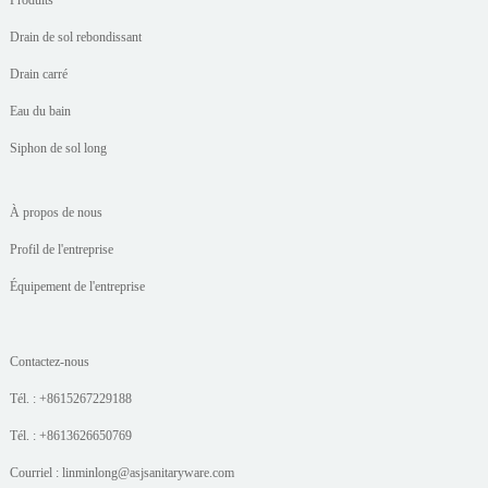
Produits
Drain de sol rebondissant
Drain carré
Eau du bain
Siphon de sol long
À propos de nous
Profil de l'entreprise
Équipement de l'entreprise
Contactez-nous
Tél. : +8615267229188
Tél. : +8613626650769
Courriel : linminlong@asjsanitaryware.com