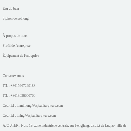
Eau du bain
Siphon de sol long
À propos de nous
Profil de l'entreprise
Équipement de l'entreprise
Contactez-nous
Tél. : +8615267229188
Tél. : +8613626650769
Courriel : linminlong@asjsanitaryware.com
Courriel : lining@asjsanitaryware.com
AJOUTER : Non. 19, zone industrielle centrale, rue Fengjiang, district de Luqiao, ville de