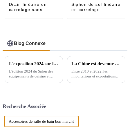
Drain linéaire en
Siphon de sol linéaire
carrelage sans
en carrelage
rebord
Blog Connexe
L'exposition 2024 sur les équipements de cuisine et sanitaires de Yiwu se tiendra du 28 au 30 de ce mois au centre d'exposition international de Yiwu.
La Chine est devenue un exportateur majeur de produits sanitaires
L'édition 2024 du Salon des
Entre 2010 et 2022, les
équipements de cuisine et
importations et exportations
sanitaires de Yiwu se tiendra à
mondiales d'appareils sanitaires
Yiwu, en Chine, et rayonnera
en céramique ont augmenté de
dans tout le pays, reliant plus
71,3 %, passant de 2,16
de 200 pays à travers le monde.
millions de tonnes à 3,7
Le salon réunira de nombreuses
millions de tonnes, soit un taux
Recherche Associée
marques…
de croissance annuel composé
de 4,6 %. Cependant, ...
Accessoires de salle de bain bon marché