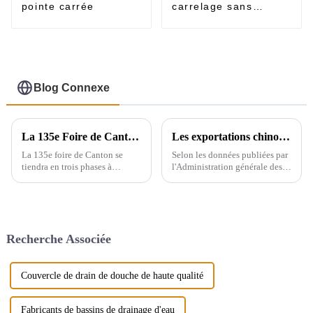
pointe carrée
carrelage sans
rebord
Blog Connexe
La 135e Foire de Canton se déroulera en trois phases à Guangzhou, en Chine, du 15 avril au 5 mai.
Les exportations chinoises d'appareils sanitaires
La 135e foire de Canton se
Selon les données publiées par
tiendra en trois phases à
l'Administration générale des
Guangzhou, en Chine, du 15
douanes, le volume total des
avril au 5 mai. Nous
importations et des
participerons à la deuxième
exportations d'appareils
phase de l'exposition (du 23 au
sanitaires en Chine entre 2019
27 avril), le stand est le 9.1D01,
et 2021 affiche une tendance
Recherche Associée
nous...
générale à la hausse. En 2021,...
Couvercle de drain de douche de haute qualité
Fabricants de bassins de drainage d'eau