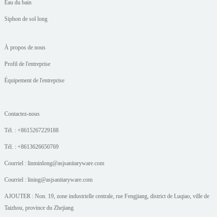
Eau du bain
Siphon de sol long
À propos de nous
Profil de l'entreprise
Équipement de l'entreprise
Contactez-nous
Tél. : +8615267229188
Tél. : +8613626650769
Courriel : linminlong@asjsanitaryware.com
Courriel : lining@asjsanitaryware.com
AJOUTER : Non. 19, zone industrielle centrale, rue Fengjiang, district de Luqiao, ville de
Taizhou, province du Zhejiang