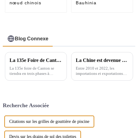
nœud chinois
Bauhinia
Blog Connexe
La 135e Foire de Canton se déroulera en trois phases à Guangzhou, en Chine, du 15 avril au 5 mai.
La Chine est devenue un exportateur majeur de produits sanitaires
La 135e foire de Canton se
Entre 2010 et 2022, les
tiendra en trois phases à
importations et exportations
Guangzhou, en Chine, du 15
mondiales d'appareils sanitaires
avril au 5 mai. Nous
en céramique ont augmenté de
participerons à la deuxième
71,3 %, passant de 2,16
phase de l'exposition (du 23 au
millions de tonnes à 3,7
27 avril), le stand est le 9.1D01,
millions de tonnes, soit un taux
Recherche Associée
nous...
de croissance annuel composé
de 4,6 %. Cependant, ...
Citations sur les grilles de gouttière de piscine
Devis sur les drains de sol des toilettes