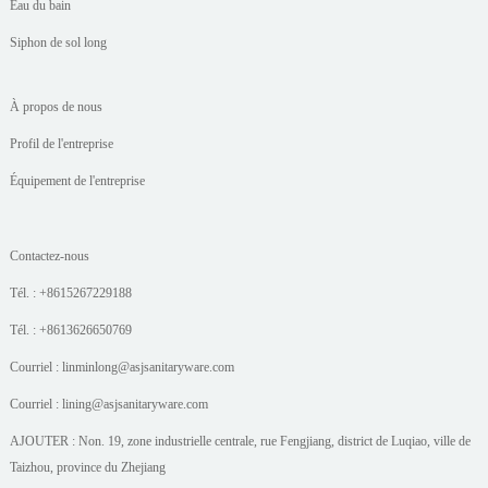
Eau du bain
Siphon de sol long
À propos de nous
Profil de l'entreprise
Équipement de l'entreprise
Contactez-nous
Tél. : +8615267229188
Tél. : +8613626650769
Courriel : linminlong@asjsanitaryware.com
Courriel : lining@asjsanitaryware.com
AJOUTER : Non. 19, zone industrielle centrale, rue Fengjiang, district de Luqiao, ville de
Taizhou, province du Zhejiang