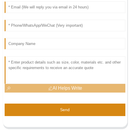
AI Helps Write
Send