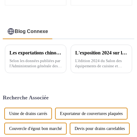
rebord
Blog Connexe
Les exportations chinoises d'appareils sanitaires
L'exposition 2024 sur les équipements de cuisine et sanitaires de Yiwu se tiendra du 28 au 30 de ce mois au centre d'exposition international de Yiwu.
Selon les données publiées par
L'édition 2024 du Salon des
l'Administration générale des
équipements de cuisine et
douanes, le volume total des
sanitaires de Yiwu se tiendra à
importations et des
Yiwu, en Chine, et rayonnera
exportations d'appareils
dans tout le pays, reliant plus
sanitaires en Chine entre 2019
de 200 pays à travers le monde.
et 2021 affiche une tendance
Le salon réunira de nombreuses
Recherche Associée
générale à la hausse. En 2021,...
marques…
Usine de drains carrés
Exportateur de couvertures plaquées
Couvercle d'égout bon marché
Devis pour drains carrelables