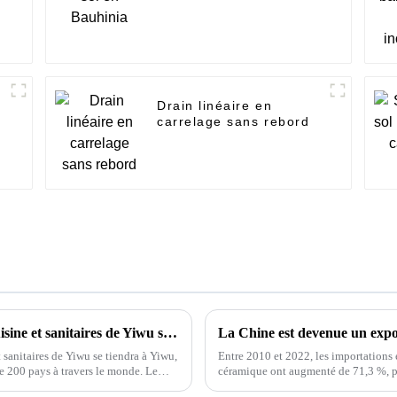
Drain linéaire en
carrelage sans rebord
L'exposition 2024 sur les équipements de cuisine et sanitaires de Yiwu se tiendra du 28 au 30 de ce mois au centre d'exposition international de Yiwu.
La Chine est devenue un expo
sanitaires de Yiwu se tiendra à Yiwu,
Entre 2010 et 2022, les importations 
de 200 pays à travers le monde. Le
céramique ont augmenté de 71,3 %, pa
tonnes, soit un taux de croissance an