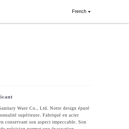
French
icant
Sanitary Ware Co., Ltd. Notre design épuré
nnalité supérieure. Fabriqué en acier
 en conservant son aspect impeccable. Son
 de précision permet une évacuation