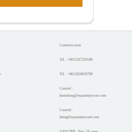
Contactez-nous
Tél. : +8615267229188
e
Tél. : +8613626650769
Courriel :
linminlong@asjsanitaryware.com
Courriel :
lining@asjsanitaryware.com
AJOUTER : Non. 19, zone