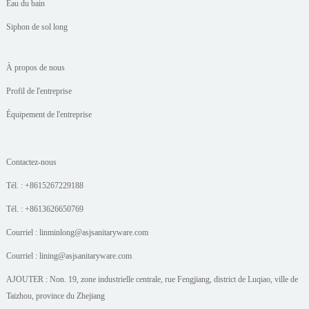
Eau du bain
Siphon de sol long
À propos de nous
Profil de l'entreprise
Équipement de l'entreprise
Contactez-nous
Tél. : +8615267229188
Tél. : +8613626650769
Courriel : linminlong@asjsanitaryware.com
Courriel : lining@asjsanitaryware.com
AJOUTER : Non. 19, zone industrielle centrale, rue Fengjiang, district de Luqiao, ville de
Taizhou, province du Zhejiang