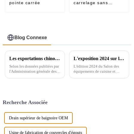
pointe carrée
carrelage sans
rebord
Blog Connexe
Les exportations chinoises d'appareils sanitaires
L'exposition 2024 sur les équipements de cuisine et sanitaires de Yiwu se tiendra du 28 au 30 de ce mois au centre d'exposition international de Yiwu.
Selon les données publiées par
L'édition 2024 du Salon des
l'Administration générale des
équipements de cuisine et
douanes, le volume total des
sanitaires de Yiwu se tiendra à
importations et des
Yiwu, en Chine, et rayonnera
exportations d'appareils
dans tout le pays, reliant plus
sanitaires en Chine entre 2019
de 200 pays à travers le monde.
et 2021 affiche une tendance
Le salon réunira de nombreuses
Recherche Associée
générale à la hausse. En 2021,...
marques…
Drain supérieur de baignoire OEM
Usine de fabrication de couvercles d'égouts