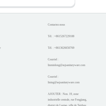
Contactez-nous
Tél. : +8615267229188
e
Tél. : +8613626650769
Courriel :
linminlong@asjsanitaryware.com
Courriel :
lining@asjsanitaryware.com
AJOUTER : Non. 19, zone
industrielle centrale, rue Fengjiang,
district de Luqiao, ville de Taizhou,