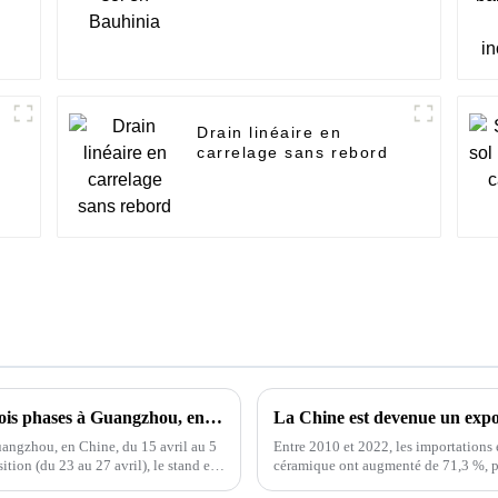
Drain linéaire en
carrelage sans rebord
La 135e Foire de Canton se déroulera en trois phases à Guangzhou, en Chine, du 15 avril au 5 mai.
La Chine est devenue un expo
uangzhou, en Chine, du 15 avril au 5
Entre 2010 et 2022, les importations 
tion (du 23 au 27 avril), le stand est
céramique ont augmenté de 71,3 %, pa
tonnes, soit un taux de croissance an