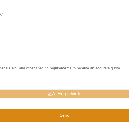
AI Helps Write
Send