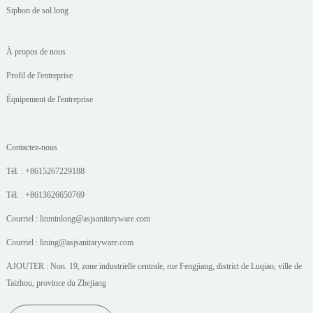
Siphon de sol long
À propos de nous
Profil de l'entreprise
Équipement de l'entreprise
Contactez-nous
Tél. : +8615267229188
Tél. : +8613626650769
Courriel : linminlong@asjsanitaryware.com
Courriel : lining@asjsanitaryware.com
AJOUTER : Non. 19, zone industrielle centrale, rue Fengjiang, district de Luqiao, ville de
Taizhou, province du Zhejiang