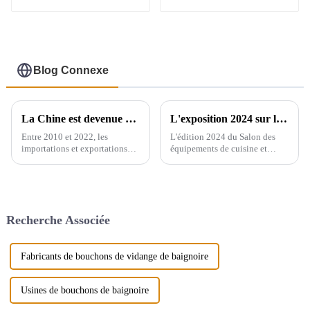
Blog Connexe
La Chine est devenue un exportateur majeur de produits sanitaires
L'exposition 2024 sur les équipements de cuisine et sanitaires de Yiwu se tiendra du 28 au 30 de ce mois au centre d'exposition international de Yiwu.
Entre 2010 et 2022, les
L'édition 2024 du Salon des
importations et exportations
équipements de cuisine et
mondiales d'appareils sanitaires
sanitaires de Yiwu se tiendra à
en céramique ont augmenté de
Yiwu, en Chine, et rayonnera
71,3 %, passant de 2,16
dans tout le pays, reliant plus
millions de tonnes à 3,7
de 200 pays à travers le monde.
millions de tonnes, soit un taux
Le salon réunira de nombreuses
Recherche Associée
de croissance annuel composé
marques…
de 4,6 %. Cependant, ...
Fabricants de bouchons de vidange de baignoire
Usines de bouchons de baignoire