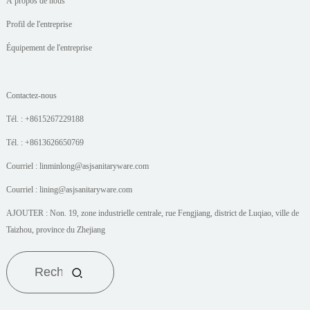
À propos de nous
Profil de l'entreprise
Équipement de l'entreprise
Contactez-nous
Tél. : +8615267229188
Tél. : +8613626650769
Courriel : linminlong@asjsanitaryware.com
Courriel : lining@asjsanitaryware.com
AJOUTER : Non. 19, zone industrielle centrale, rue Fengjiang, district de Luqiao, ville de
Taizhou, province du Zhejiang