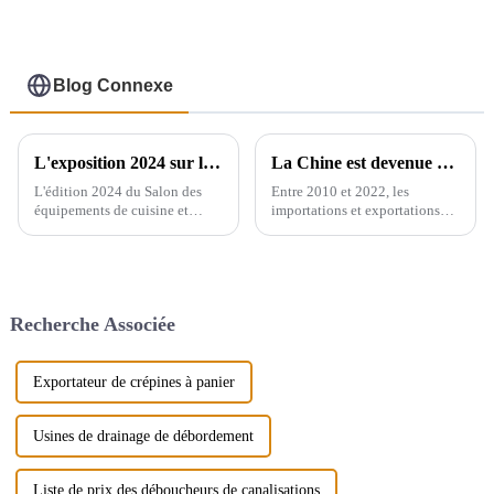
Blog Connexe
L'exposition 2024 sur les équipements de cuisine et sanitaires de Yiwu se tiendra du 28 au 30 de ce mois au centre d'exposition international de Yiwu.
La Chine est devenue un exportateur majeur de produits sanitaires
L'édition 2024 du Salon des
Entre 2010 et 2022, les
équipements de cuisine et
importations et exportations
sanitaires de Yiwu se tiendra à
mondiales d'appareils sanitaires
Yiwu, en Chine, et rayonnera
en céramique ont augmenté de
dans tout le pays, reliant plus
71,3 %, passant de 2,16
de 200 pays à travers le monde.
millions de tonnes à 3,7
Le salon réunira de nombreuses
millions de tonnes, soit un taux
Recherche Associée
marques…
de croissance annuel composé
de 4,6 %. Cependant, ...
Exportateur de crépines à panier
Usines de drainage de débordement
Liste de prix des déboucheurs de canalisations