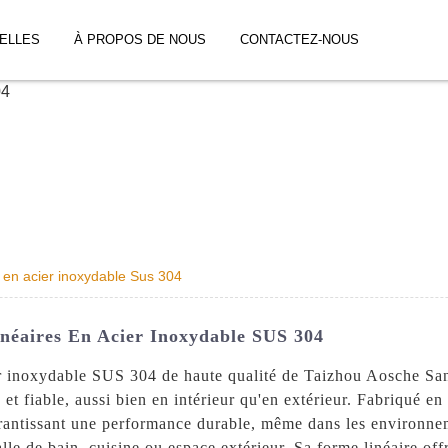
ELLES
À PROPOS DE NOUS
CONTACTEZ-NOUS
s en acier inoxydable Sus 304
néaires En Acier Inoxydable SUS 304
er inoxydable SUS 304 de haute qualité de Taizhou Aosche San
 et fiable, aussi bien en intérieur qu'en extérieur. Fabriqué e
arantissant une performance durable, même dans les environnem
alle de bain, cuisine ou espace extérieur. Sa forme linéaire of