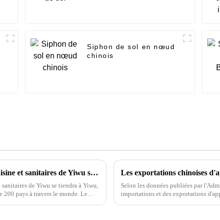
Siphon de sol en nœud
m
chinois
L'exposition 2024 sur les équipements de cuisine et sanitaires de Yiwu se tiendra du 28 au 30 de ce mois au centre d'exposition international de Yiwu.
Les exportations chinoises d'a
sanitaires de Yiwu se tiendra à Yiwu,
Selon les données publiées par l'Admi
de 200 pays à travers le monde. Le
importations et des exportations d'ap
une tendance générale à la hausse. En