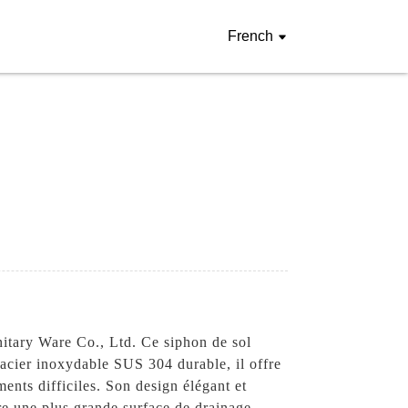
French
itary Ware Co., Ltd. Ce siphon de sol
n acier inoxydable SUS 304 durable, il offre
ents difficiles. Son design élégant et
fre une plus grande surface de drainage,