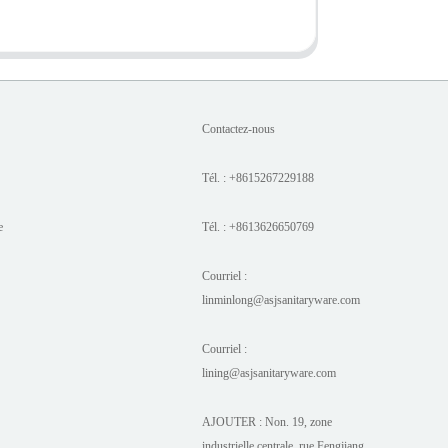
Contactez-nous
Tél. : +8615267229188
e
Tél. : +8613626650769
Courriel :
linminlong@asjsanitaryware.com
Courriel :
lining@asjsanitaryware.com
AJOUTER : Non. 19, zone
industrielle centrale, rue Fengjiang,