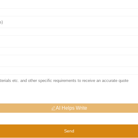
AI Helps Write
Send