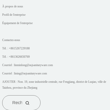
À propos de nous
Profil de l'entreprise
Équipement de l'entreprise
Contactez-nous
Tél. : +8615267229188
Tél. : +8613626650769
Courriel : linminlong@asjsanitaryware.com
Courriel : lining@asjsanitaryware.com
AJOUTER : Non. 19, zone industrielle centrale, rue Fengjiang, district de Luqiao, ville de
Taizhou, province du Zhejiang