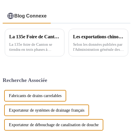
Blog Connexe
La 135e Foire de Canton se déroulera en trois phases à Guangzhou, en Chine, du 15 avril au 5 mai.
Les exportations chinoises d'appareils sanitaires
La 135e foire de Canton se
Selon les données publiées par
tiendra en trois phases à
l'Administration générale des
Guangzhou, en Chine, du 15
douanes, le volume total des
avril au 5 mai. Nous
importations et des
participerons à la deuxième
exportations d'appareils
phase de l'exposition (du 23 au
sanitaires en Chine entre 2019
27 avril), le stand est le 9.1D01,
et 2021 affiche une tendance
Recherche Associée
nous...
générale à la hausse. En 2021,...
Fabricants de drains carrelables
Exportateur de systèmes de drainage français
Exportateur de débouchage de canalisation de douche