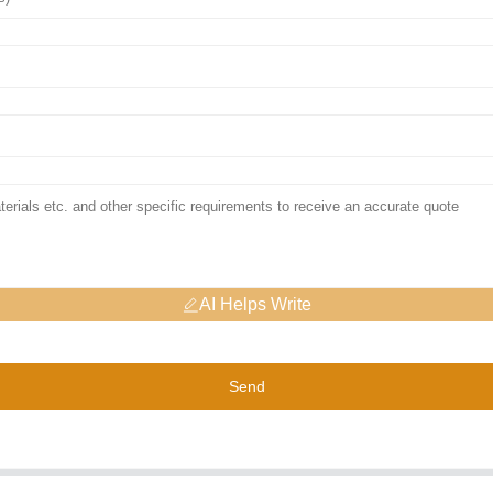
AI Helps Write
Send