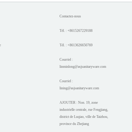
Contactez-nous
Tél. : +8615267229188
e
Tél. : +8613626650769
Courriel :
linminlong@asjsanitaryware.com
Courriel :
lining@asjsanitaryware.com
AJOUTER : Non. 19, zone
industrielle centrale, rue Fengjiang,
district de Luqiao, ville de Taizhou,
province du Zhejiang