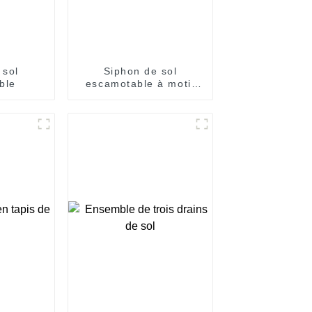
 sol
Siphon de sol
ble
escamotable à motif
cubique