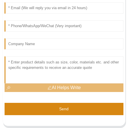
AI Helps Write
Send