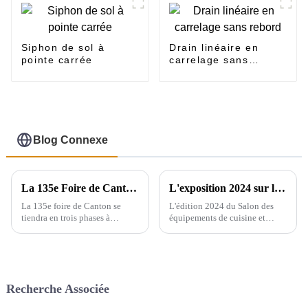
Siphon de sol à
Drain linéaire en
pointe carrée
carrelage sans
rebord
Blog Connexe
La 135e Foire de Canton se déroulera en trois phases à Guangzhou, en Chine, du 15 avril au 5 mai.
L'exposition 2024 sur les équipements de cuisine et sanitaires de Yiwu se tiendra du 28 au 30 de ce mois au centre d'exposition international de Yiwu.
La 135e foire de Canton se
L'édition 2024 du Salon des
tiendra en trois phases à
équipements de cuisine et
Guangzhou, en Chine, du 15
sanitaires de Yiwu se tiendra à
avril au 5 mai. Nous
Yiwu, en Chine, et rayonnera
participerons à la deuxième
dans tout le pays, reliant plus
phase de l'exposition (du 23 au
de 200 pays à travers le monde.
27 avril), le stand est le 9.1D01,
Le salon réunira de nombreuses
Recherche Associée
nous...
marques…