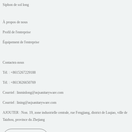
Siphon de sol long
À propos de nous
Profil de l'entreprise
Équipement de l'entreprise
Contactez-nous
Tél. : +8615267229188
Tél. : +8613626650769
Courriel : linminlong@asjsanitaryware.com
Courriel : lining@asjsanitaryware.com
AJOUTER : Non. 19, zone industrielle centrale, rue Fengjiang, district de Luqiao, ville de
Taizhou, province du Zhejiang