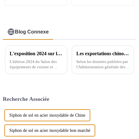
rebord
Blog Connexe
L'exposition 2024 sur les équipements de cuisine et sanitaires de Yiwu se tiendra du 28 au 30 de ce mois au centre d'exposition international de Yiwu.
Les exportations chinoises d'appareils sanitaires
L'édition 2024 du Salon des
Selon les données publiées par
équipements de cuisine et
l'Administration générale des
sanitaires de Yiwu se tiendra à
douanes, le volume total des
Yiwu, en Chine, et rayonnera
importations et des
dans tout le pays, reliant plus
exportations d'appareils
de 200 pays à travers le monde.
sanitaires en Chine entre 2019
Le salon réunira de nombreuses
et 2021 affiche une tendance
Recherche Associée
marques…
générale à la hausse. En 2021,...
Siphon de sol en acier inoxydable de Chine
Siphon de sol en acier inoxydable bon marché